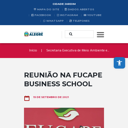
CIDADE JARDIM
MAPA DO SITE
DADOS ABERTOS
FACEBOOK
INSTAGRAM
YOUTUBE
WHATSAPP
TELEFONES
Início
Secretaria Executiva de Meio Ambiente e...
Abrir a barra de ferramentas
REUNIÃO NA FUCAPE
BUSINESS SCHOOL
15 DE SETEMBRO DE 2021