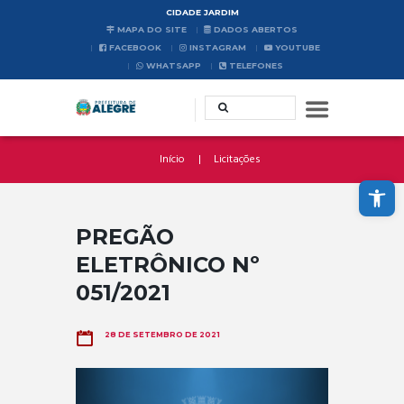
CIDADE JARDIM
MAPA DO SITE
DADOS ABERTOS
FACEBOOK
INSTAGRAM
YOUTUBE
WHATSAPP
TELEFONES
Início
Licitações
Abrir a barra de ferramentas
PREGÃO
ELETRÔNICO Nº
051/2021
28 DE SETEMBRO DE 2021