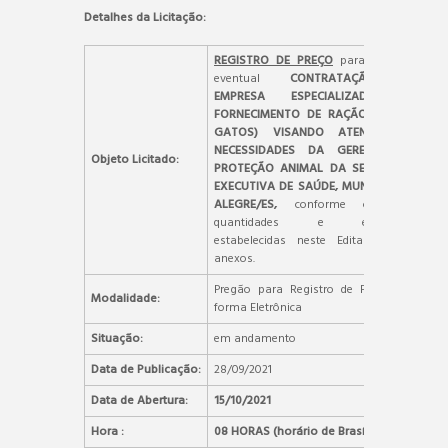
Detalhes da Licitação:
REGISTRO DE PREÇO
para futura e
eventual
CONTRATAÇÃO DE
EMPRESA ESPECIALIZADA NO
FORNECIMENTO DE RAÇÃO (CÃES E
GATOS) VISANDO ATENDER AS
NECESSIDADES DA GERENCIA DE
Objeto Licitado:
PROTEÇÃO ANIMAL DA SECRETARIA
EXECUTIVA DE SAÚDE, MUNICÍPIO DE
ALEGRE/ES,
conforme condições,
quantidades e exigências
estabelecidas neste Edital e seus
anexos.
Pregão para Registro de Preços, na
Modalidade:
forma Eletrônica
Situação:
em andamento
Data de Publicação:
28/09/2021
Data de Abertura:
15/10/2021
Hora :
08 HORAS (horário de Brasília)