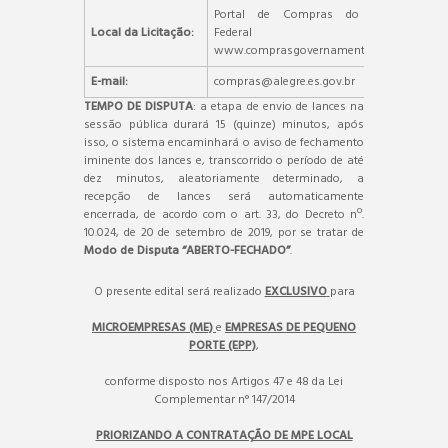
Portal de Compras do Governo
Local da Licitação:
Federal –
www.comprasgovernamentais.gov.br.
E-mail:
compras@alegre.es.gov.br
TEMPO DE DISPUTA
: a etapa de envio de lances na
sessão pública durará 15 (quinze) minutos, após
isso, o sistema encaminhará o aviso de fechamento
iminente dos lances e, transcorrido o período de até
dez minutos, aleatoriamente determinado, a
recepção de lances será automaticamente
encerrada, de acordo com o art. 33, do Decreto nº.
10.024, de 20 de setembro de 2019, por se tratar de
Modo de Disputa “ABERTO-FECHADO”
.
O presente edital será realizado
EXCLUSIVO
para
MICROEMPRESAS (ME)
e
EMPRESAS DE PEQUENO
PORTE (EPP)
,
conforme disposto nos Artigos 47 e 48 da Lei
Complementar n° 147/2014
PRIORIZANDO A CONTRATAÇÃO DE MPE LOCAL