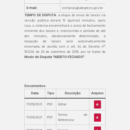
E-mail:
compras@alegre.es.gov.br
TEMPO DE DISPUTA
: a etapa de envio de lances na
sessão pública durará 15 (quinze) minutos, após
isso, o sistema encaminhará o aviso de fechamento
iminente dos lances e, transcorrido o período de até
dez minutos, aleatoriamente determinado, a
recepção de lances será automaticamente
encerrada, de acordo com o art. 33, do Decreto nº.
10.024, de 20 de setembro de 2019, por se tratar de
Modo de Disputa “ABERTO-FECHADO”.
Documentos:
Data
Tipo
Descrição
Arquivo
17/09/2021
PDF
Edital
Termo de
17/09/2021
PDF
Referencia