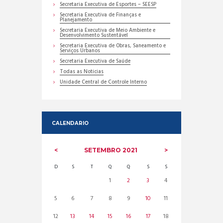
Secretaria Executiva de Esportes – SEESP
Secretaria Executiva de Finanças e
Planejamento
Secretaria Executiva de Meio Ambiente e
Desenvolvimento Sustentável
Secretaria Executiva de Obras, Saneamento e
Serviços Urbanos
Secretaria Executiva de Saúde
Todas as Noticias
Unidade Central de Controle Interno
CALENDARIO
SETEMBRO
2021
D
S
T
Q
Q
S
S
1
2
3
4
5
6
7
8
9
10
11
12
13
14
15
16
17
18