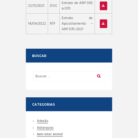
Extrato de ARP 065
23/11/2021
DOC
à 070
Extrato de
14/04/2022
RTF
Apostilamento –
ARP 070-2021
BUSCAR
CATEGORIAS
Adesão
Autarquias
bem-estar animal