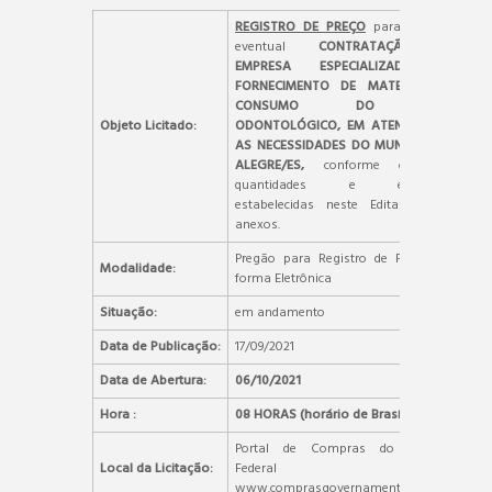
REGISTRO DE PREÇO
para futura e
eventual
CONTRATAÇÃO DE
EMPRESA ESPECIALIZADA NO
FORNECIMENTO DE MATERIAIS DE
CONSUMO DO TIPO
Objeto Licitado:
ODONTOLÓGICO, EM ATENDIMENTO
AS NECESSIDADES DO MUNICÍPIO DE
ALEGRE/ES,
conforme condições,
quantidades e exigências
estabelecidas neste Edital e seus
anexos.
Pregão para Registro de Preços, na
Modalidade:
forma Eletrônica
Situação:
em andamento
Data de Publicação:
17/09/2021
Data de Abertura:
06/10/2021
Hora :
08 HORAS (horário de Brasília)
Portal de Compras do Governo
Local da Licitação:
Federal –
www.comprasgovernamentais.gov.br.