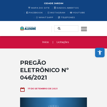
CIDADE JARDIM
MAPA DO SITE
DADOS ABERTOS
FACEBOOK
INSTAGRAM
YOUTUBE
WHATSAPP
TELEFONES
Início
Licitações
Abrir a barra de ferramentas
PREGÃO
ELETRÔNICO Nº
046/2021
17 DE SETEMBRO DE 2021