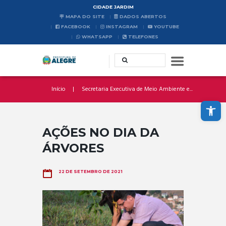
CIDADE JARDIM
MAPA DO SITE
DADOS ABERTOS
FACEBOOK
INSTAGRAM
YOUTUBE
WHATSAPP
TELEFONES
Início
Secretaria Executiva de Meio Ambiente e...
Abrir a barra de ferramentas
AÇÕES NO DIA DA
ÁRVORES
22 DE SETEMBRO DE 2021