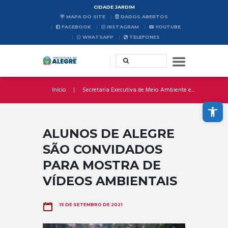
CIDADE JARDIM
MAPA DO SITE
DADOS ABERTOS
FACEBOOK
INSTAGRAM
YOUTUBE
WHATSAPP
TELEFONES
Início
Secretaria Executiva de Meio Ambiente e...
Abrir a barra de ferramentas
ALUNOS DE ALEGRE
SÃO CONVIDADOS
PARA MOSTRA DE
VÍDEOS AMBIENTAIS
15 DE SETEMBRO DE 2021