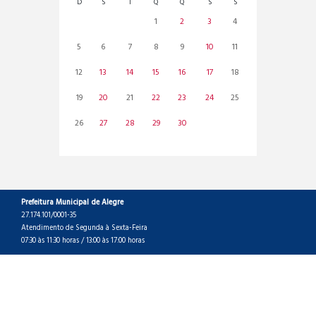
D
S
T
Q
Q
S
S
1
2
3
4
5
6
7
8
9
10
11
12
13
14
15
16
17
18
19
20
21
22
23
24
25
26
27
28
29
30
Prefeitura Municipal de Alegre
27.174.101/0001-35
Atendimento de Segunda à Sexta-Feira
07:30 às 11:30 horas / 13:00 às 17:00 horas