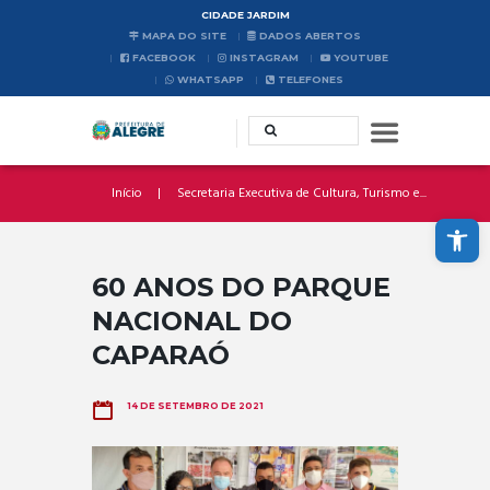
CIDADE JARDIM
MAPA DO SITE
DADOS ABERTOS
FACEBOOK
INSTAGRAM
YOUTUBE
WHATSAPP
TELEFONES
Início
Secretaria Executiva de Cultura, Turismo e...
Abrir a barra de ferramentas
60 ANOS DO PARQUE
NACIONAL DO
CAPARAÓ
14 DE SETEMBRO DE 2021