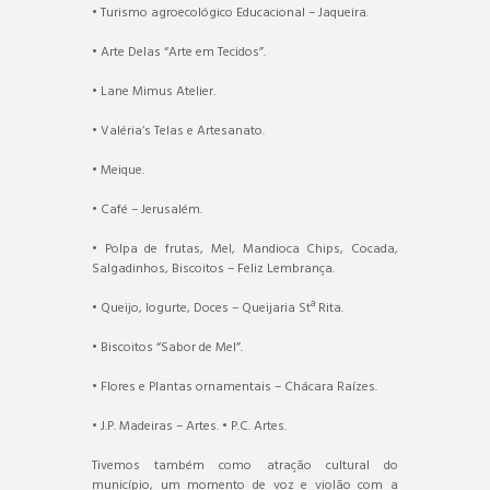
• Turismo agroecológico Educacional – Jaqueira.
• Arte Delas “Arte em Tecidos”.
• Lane Mimus Atelier.
• Valéria’s Telas e Artesanato.
• Meique.
• Café – Jerusalém.
• Polpa de frutas, Mel, Mandioca Chips, Cocada,
Salgadinhos, Biscoitos – Feliz Lembrança.
• Queijo, Iogurte, Doces – Queijaria Stª Rita.
• Biscoitos “Sabor de Mel”.
• Flores e Plantas ornamentais – Chácara Raízes.
• J.P. Madeiras – Artes. • P.C. Artes.
Tivemos também como atração cultural do
município, um momento de voz e violão com a