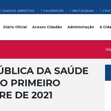
DADOS ABERTOS
FACEBOOK
INSTAGRAM
YOU
Diário Oficial
Acesso Cidadão
Administração
A Cid
Iní
ÚBLICA DA SAÚDE
O PRIMEIRO
E DE 2021