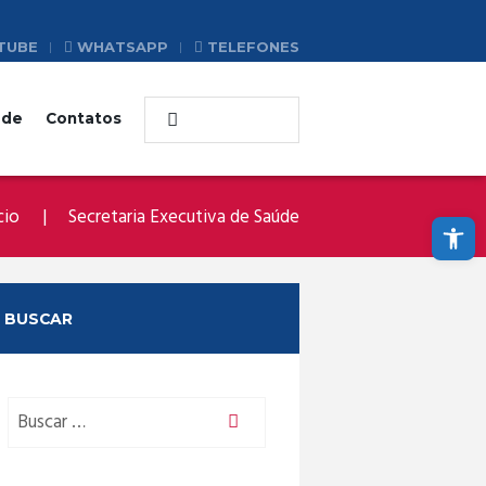
TUBE
WHATSAPP
TELEFONES
ade
Contatos
Abrir a barra de ferramentas
cio
Secretaria Executiva de Saúde
BUSCAR