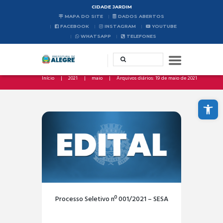
CIDADE JARDIM
MAPA DO SITE
DADOS ABERTOS
FACEBOOK
INSTAGRAM
YOUTUBE
WHATSAPP
TELEFONES
Início
2021
maio
Arquivos diários: 19 de maio de 2021
Abrir a barra de ferramentas
Processo Seletivo nº 001/2021 – SESA