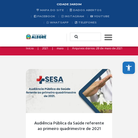
CIDADE JARDIM
MAPA DO SITE
DADOS ABERTOS
FACEBOOK
INSTAGRAM
YOUTUBE
WHATSAPP
TELEFONES
Início
2021
maio
Arquivos diários: 28 de maio de 2021
Abrir a barra de ferramentas
Audiência Pública da Saúde referente
ao primeiro quadrimestre de 2021