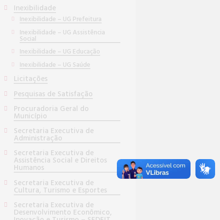
Inexibilidade
Inexibilidade – UG Prefeitura
Inexibilidade – UG Assistência
Social
Inexibilidade – UG Educação
Inexibilidade – UG Saúde
Licitações
Pesquisas de Satisfação
Procuradoria Geral do
Município
Secretaria Executiva de
Administração
Secretaria Executiva de
Assistência Social e Direitos
Humanos
Secretaria Executiva de
Cultura, Turismo e Esportes
Secretaria Executiva de
Desenvolvimento Econômico,