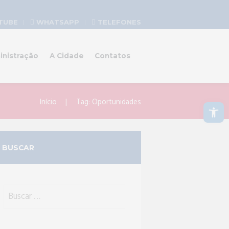
TUBE
WHATSAPP
TELEFONES
inistração
A Cidade
Contatos
Abrir a barra de ferramentas
Início
Tag: Oportunidades
BUSCAR