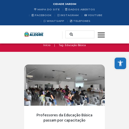
CIDADE JARDIM
MAPA DO SITE
DADOS ABERTOS
FACEBOOK
INSTAGRAM
YOUTUBE
WHATSAPP
TELEFONES
Início
Tag: Educação Básica
Abrir a barra de ferramentas
Professores da Educação Básica
passam por capacitação