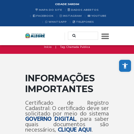
CIDADE JARDIM
MAPA DO SITE
DADOS ABERTOS
FACEBOOK
INSTAGRAM
YOUTUBE
WHATSAPP
TELEFONES
Início
Tag: Chamada Publica
Abrir a barra de ferramentas
INFORMAÇÕES
IMPORTANTES
Certificado de Registro
Cadastral: O certificado deve ser
solicitado por meio do sistema
GOVERNO DIGITAL
, para saber
quais documentos são
necessários,
CLIQUE AQUI
.