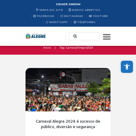
CIDADE JARDIM
MAPA DO SITE
DADOS ABERTOS
FACEBOOK
INSTAGRAM
YOUTUBE
WHATSAPP
TELEFONES
Início
Tag: CarnavalAlegre2024
Abrir a barra de ferramentas
Carnaval Alegre 2024 é sucesso de
público, diversão e segurança