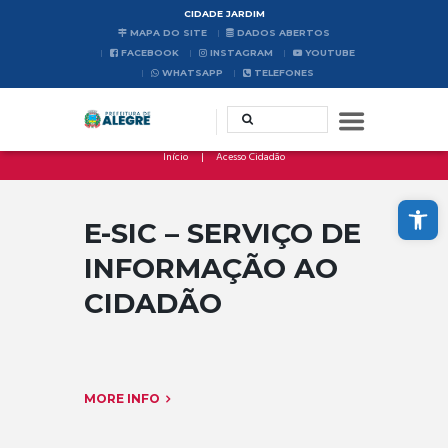
CIDADE JARDIM
MAPA DO SITE
DADOS ABERTOS
FACEBOOK
INSTAGRAM
YOUTUBE
WHATSAPP
TELEFONES
Início
Acesso Cidadão
Abrir a barra de ferramentas
E-SIC – SERVIÇO DE
INFORMAÇÃO AO
CIDADÃO
MORE INFO