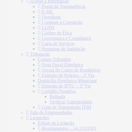
Acesso à Informação
Portal da Transparência
E-SIC
Ouvidoria
Combate à Corrupção
LGPD
Código de Ética
Governança e Compliance
Carta de Serviços
Pesquisas de Satisfação
Tributação
Código Tributário
Nota Fiscal Eletrônica
Alvará do Corpo de Bombeiros
Emissão de Boletos – 2ª Via
Domicílio Eletrônico Municipal
Emissão de IPTU – 2ª Via
Certidão Negativa
Retirada
Verificar Autenticidade
Guia de Transmissão ITBI
Sala do Empreendedor
Licitações
Editais de Licitação
Regulamentos – 14.133/2021