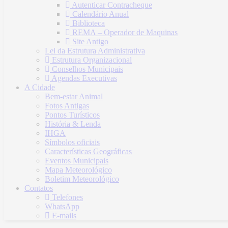
Autenticar Contracheque
Calendário Anual
Biblioteca
REMA – Operador de Maquinas
Site Antigo
Lei da Estrutura Administrativa
Estrutura Organizacional
Conselhos Municipais
Agendas Executivas
A Cidade
Bem-estar Animal
Fotos Antigas
Pontos Turísticos
História & Lenda
IHGA
Símbolos oficiais
Características Geográficas
Eventos Municipais
Mapa Meteorológico
Boletim Meteorológico
Contatos
Telefones
WhatsApp
E-mails