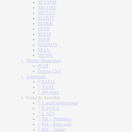
SEASDH
SECONT
SECULT
SEDEIT
SEDER
SEED
SEESP
SEFIP
SEMADS
SESA
SEOSU
Órgãos Municipais
PGM
Defesa Civil
Autarquias
FAFIA
SAAE
IPASMA
Portal do Servidor
E-mail Institucional
E-DOCS
E-SUS
RH – Prefeitura
RH – Educação
RH – Saúde