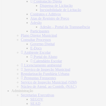
Contratação Direta
Dispensa de Licitação
Inexigibilidade de Licitação
Contratos e Aditivos
Atas de Registro de Preço
Adesão
Adesão – Portal da Transparência
Participantes
Plano Diretor Municipal
Consultar Processos
Governo Digital
E-Docs
Ambiente Escolar
Portal do Aluno
Calendário Escolar
Licenciamento ambiental
Serviço de Inspeção Municipal
Regularização Fundiária Urbana
Perguntas Frequentes
Serviço de Inspeção Municipal (SIM)
Núcleo de Atend. ao Contrib. (NAC)
Administração
Secretarias Executivas
SEGOV
SEAD