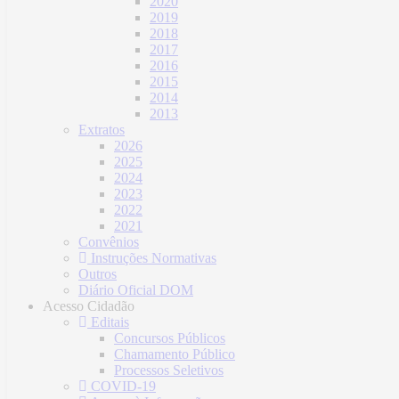
2020
2019
2018
2017
2016
2015
2014
2013
Extratos
2026
2025
2024
2023
2022
2021
Convênios
Instruções Normativas
Outros
Diário Oficial DOM
Acesso Cidadão
Editais
Concursos Públicos
Chamamento Público
Processos Seletivos
COVID-19