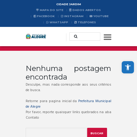
CIDADE JARDIM
MAPA DO SITE
DADOS ABERTOS
FACEBOOK
INSTAGRAM
YOUTUBE
WHATSAPP
TELEFONES
Abrir a barra de ferramentas
Nenhuma postagem
encontrada
Desculpe, mas nada corresponde aos seus critérios
de busca.
Retorne para pagina inicial da
Prefeitura Municipal
de Alegre
Por favor, reporte quaisquer links quebrados na aba
Contato