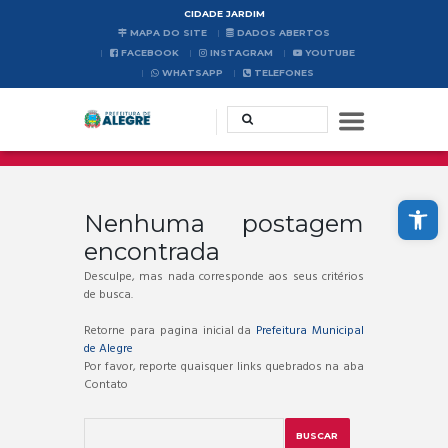
CIDADE JARDIM
MAPA DO SITE
DADOS ABERTOS
FACEBOOK
INSTAGRAM
YOUTUBE
WHATSAPP
TELEFONES
Abrir a barra de ferramentas
Nenhuma postagem
encontrada
Desculpe, mas nada corresponde aos seus critérios
de busca.
Retorne para pagina inicial da
Prefeitura Municipal
de Alegre
Por favor, reporte quaisquer links quebrados na aba
Contato