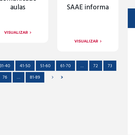
aulas
SAAE informa
VISUALIZAR
VISUALIZAR
31-40
41-50
51-60
61-70
…
72
73
76
…
81-89