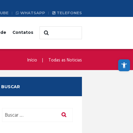
UBE
WHATSAPP
TELEFONES
ade
Contatos
Abrir a barra de ferramentas
Início
Todas as Noticias
BUSCAR