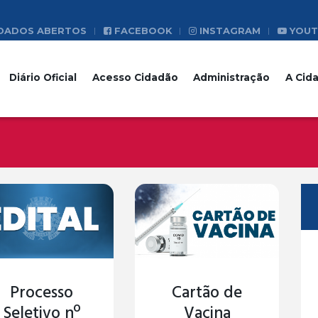
DADOS ABERTOS
FACEBOOK
INSTAGRAM
YOUT
Diário Oficial
Acesso Cidadão
Administração
A Cid
Processo
Cartão de
Seletivo nº
Vacina