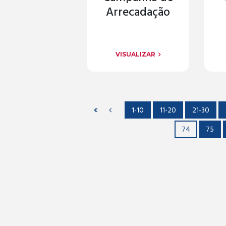
Arrecadação
VISUALIZAR
1-10
11-20
21-30
74
75