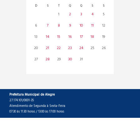
D
S
T
Q
Q
S
S
1
2
3
4
5
6
7
8
9
10
11
12
13
14
15
16
17
18
19
20
21
22
23
24
25
26
27
28
29
30
31
Prefeitura Municipal de Alegre
27.174.101/0001-35
Atendimento de Segunda à Sexta-Feira
07:30 às 11:30 horas / 13:00 às 17:00 horas