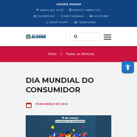
CIDADE JARDIM
MAPA DO SITE
DADOS ABERTOS
FACEBOOK
INSTAGRAM
YOUTUBE
WHATSAPP
TELEFONES
Início
Todas as Noticias
Abrir a barra de ferramentas
DIA MUNDIAL DO
CONSUMIDOR
15 DE MARÇO DE 2022