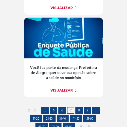
VISUALIZAR
Você faz parte da mudança: Prefeitura
de Alegre quer ouvir sua opinião sobre
a saúde no município
VISUALIZAR
…
5
6
7
8
9
…
11-20
21-30
31-40
41-50
51-60