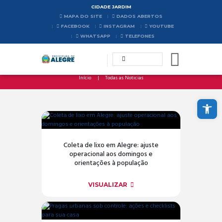
CIDADE JARDIM
MAPA DO SITE
DADOS ABERTOS
FACEBOOK
INSTAGRAM
YOUTUBE
WHATSAPP
TELEFONES
Início
Todas as Noticias
Abrir a barra de ferramentas
Coleta de lixo em Alegre: ajuste
operacional aos domingos e
orientações à população
VISUALIZAR