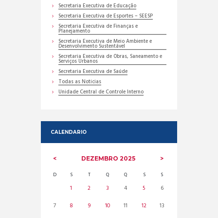
Secretaria Executiva de Educação
Secretaria Executiva de Esportes – SEESP
Secretaria Executiva de Finanças e
Planejamento
Secretaria Executiva de Meio Ambiente e
Desenvolvimento Sustentável
Secretaria Executiva de Obras, Saneamento e
Serviços Urbanos
Secretaria Executiva de Saúde
Todas as Noticias
Unidade Central de Controle Interno
CALENDARIO
DEZEMBRO
2025
D
S
T
Q
Q
S
S
1
2
3
4
5
6
7
8
9
10
11
12
13