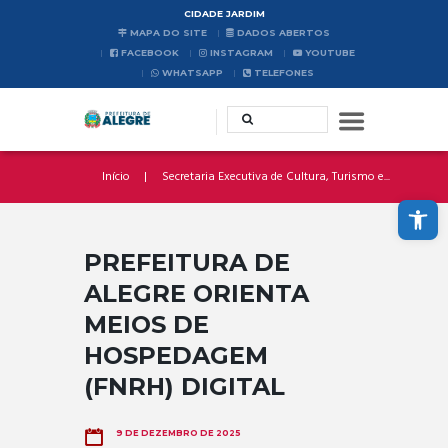
CIDADE JARDIM
MAPA DO SITE
DADOS ABERTOS
FACEBOOK
INSTAGRAM
YOUTUBE
WHATSAPP
TELEFONES
Início
Secretaria Executiva de Cultura, Turismo e...
Abrir a barra de ferramentas
PREFEITURA DE
ALEGRE ORIENTA
MEIOS DE
HOSPEDAGEM
(FNRH) DIGITAL
9 DE DEZEMBRO DE 2025