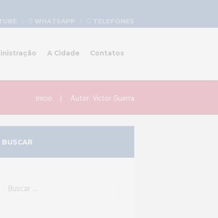
TUBE
WHATSAPP
TELEFONES
inistração
A Cidade
Contatos
Início
Autor: Victor Guerra
BUSCAR