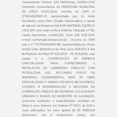
Saneamento Urbano (UG Prefeitura), HOMOLOGO
mediante concordância da PREFEITURA MUNICIPAL
DE ATÍLIO VIVACQUA, inscrita no CNPJ n°
27.165.620/0001-37, representado por, Sr. Hélio
Humberto Lima Filho (Órgão Gerenciador), e aceite
de adesão da Empresa SALESPE MATERIAL ELETRICO
LTDA EPP, com sede na Rua Antônio Fittipaldi, n° 110,
Santo Agostinho, Castelo/ES, Fone (28) 3542-2576,
e-mail contato@salespe.com.br , inscrita no CNPJ
sob o n.º 07.779.506/0001-90, representada por Paulo
Emilio Sales (Detentora da Ata), para ADESÃO à Ata
de Registro de Preço N° 022/2025 – PE 004/2025, cujo
objeto é a CONTRATAÇÃO DE EMPRESA
ESPECIALIZADA PARA FORNECIMENTO E
INSTALAÇÃO DE LUMINÁRIAS PÚBLICAS COM
TECNOLOGIA LED, INCLUINDO TODOS OS
MATERIAIS, EQUIPAMENTOS, MÃO DE OBRA
ESPECIALIZADA E DEMAIS INSUMOS NECESSÁRIOS,
VISANDO À MODERNIZAÇÃO E MELHORIA DA
ILUMINAÇÃO PÚBLICA EM DIVERSAS LOCALIDADES
URBANAS E RURAIS DO MUNICÍPIO DE ALEGRE/ES,
conforme condições e especificações contidas no
Edital e seus Anexos, Lei Federal nº 14.133, de 2021 e
suas alterações, no valor global de R$ 16.900,00
(Dezesseis mil e novecentos reais), em