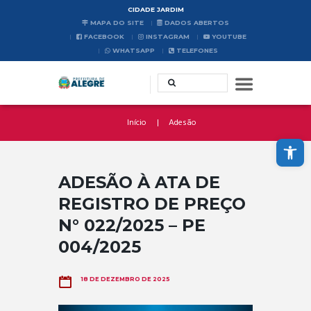
CIDADE JARDIM
MAPA DO SITE
DADOS ABERTOS
FACEBOOK
INSTAGRAM
YOUTUBE
WHATSAPP
TELEFONES
Início
Adesão
Abrir a barra de ferramentas
ADESÃO À ATA DE
REGISTRO DE PREÇO
N° 022/2025 – PE
004/2025
18 DE DEZEMBRO DE 2025