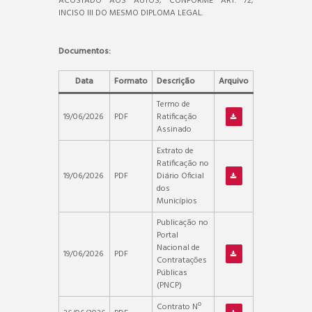
ACOSTADO AOS AUTOS, CONFORME ART. 72,
INCISO III DO MESMO DIPLOMA LEGAL.
Documentos:
Data
Formato
Descrição
Arquivo
Termo de
19/06/2026
PDF
Ratificação
Assinado
Extrato de
Ratificação no
19/06/2026
PDF
Diário Oficial
dos
Municípios
Publicação no
Portal
Nacional de
19/06/2026
PDF
Contratações
Públicas
(PNCP)
Contrato Nº