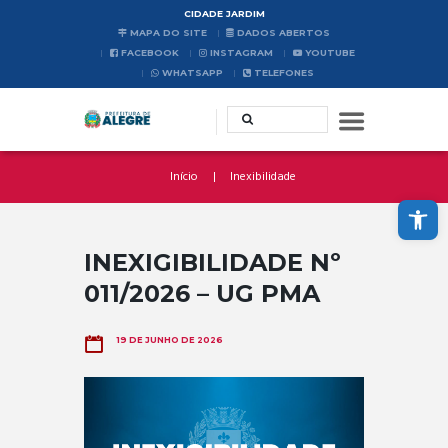
CIDADE JARDIM
MAPA DO SITE
DADOS ABERTOS
FACEBOOK
INSTAGRAM
YOUTUBE
WHATSAPP
TELEFONES
Início
Inexibilidade
Abrir a barra de ferramentas
INEXIGIBILIDADE Nº
011/2026 – UG PMA
19 DE JUNHO DE 2026