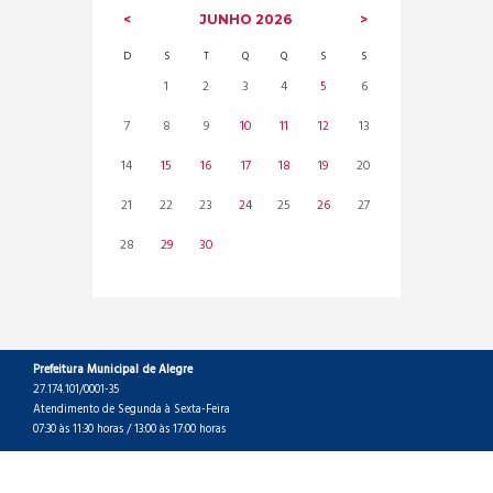
JUNHO
2026
D
S
T
Q
Q
S
S
1
2
3
4
5
6
7
8
9
10
11
12
13
14
15
16
17
18
19
20
21
22
23
24
25
26
27
28
29
30
Prefeitura Municipal de Alegre
27.174.101/0001-35
Atendimento de Segunda à Sexta-Feira
07:30 às 11:30 horas / 13:00 às 17:00 horas