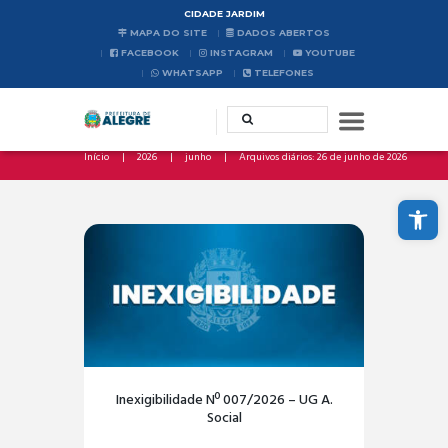
CIDADE JARDIM
MAPA DO SITE
DADOS ABERTOS
FACEBOOK
INSTAGRAM
YOUTUBE
WHATSAPP
TELEFONES
Início
2026
junho
Arquivos diários: 26 de junho de 2026
Abrir a barra de ferramentas
Inexigibilidade Nº 007/2026 – UG A.
Social