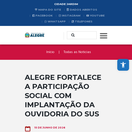
CIDADE JARDIM
MAPA DO SITE
DADOS ABERTOS
FACEBOOK
INSTAGRAM
YOUTUBE
WHATSAPP
TELEFONES
Início
Todas as Noticias
Abrir a barra de ferramentas
ALEGRE FORTALECE
A PARTICIPAÇÃO
SOCIAL COM
IMPLANTAÇÃO DA
OUVIDORIA DO SUS
15 DE JUNHO DE 2026