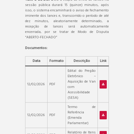
sessão pública durará 15 (quinze) minutos, após
isso, o sistema encaminhará o aviso de fechamento
iminente dos lances e, transcorrido o período de até
dez minutos, aleatoriamente determinado, a
recepção de lances será automaticamente
encerrada, por se tratar de Modo de Disputa
“ABERTO-FECHADO”
Documentos:
Data
Formato
Descrição
Link
Edital do Pregão
Eletrônico –
Aquisição de Van
12/02/2026
PDF
com
Acessibilidade
(SESA)
Termo de
Referência
12/02/2026
PDF
(Emenda
Parlamentar)
Relatório de Itens