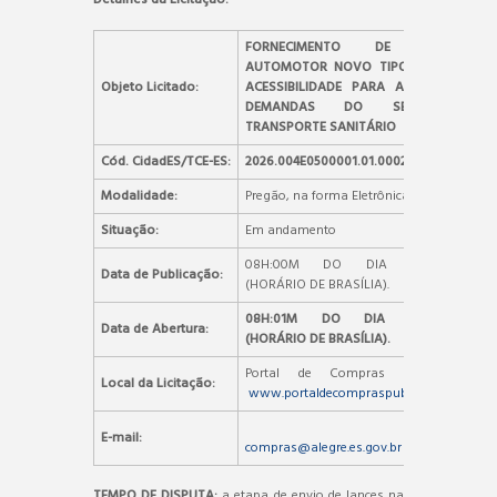
FORNECIMENTO DE VEÍCULO
AUTOMOTOR NOVO TIPO VAN COM
Objeto Licitado:
ACESSIBILIDADE PARA ATENDER AS
DEMANDAS DO SETOR DE
TRANSPORTE SANITÁRIO
Cód. CidadES/TCE-ES:
2026.004E0500001.01.0002
Modalidade:
Pregão, na forma Eletrônica
Situação:
Em andamento
08H:00M DO DIA 09/03/2026
Data de Publicação:
(HORÁRIO DE BRASÍLIA).
08H:01M DO DIA 19/03/2026
Data de Abertura:
(HORÁRIO DE BRASÍLIA).
Portal de Compras Públicas –
Local da Licitação:
www.portaldecompraspublicas.com.br
E-mail:
compras@alegre.es.gov.br
TEMPO DE DISPUTA:
a etapa de envio de lances na