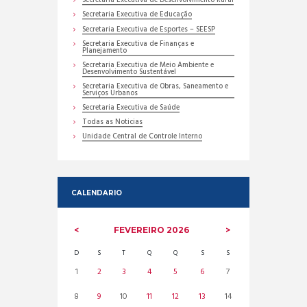
Secretaria Executiva de Desenvolvimento Rural
Secretaria Executiva de Educação
Secretaria Executiva de Esportes – SEESP
Secretaria Executiva de Finanças e
Planejamento
Secretaria Executiva de Meio Ambiente e
Desenvolvimento Sustentável
Secretaria Executiva de Obras, Saneamento e
Serviços Urbanos
Secretaria Executiva de Saúde
Todas as Noticias
Unidade Central de Controle Interno
CALENDARIO
FEVEREIRO
2026
D
S
T
Q
Q
S
S
1
2
3
4
5
6
7
8
9
10
11
12
13
14