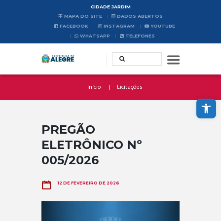
CIDADE JARDIM
MAPA DO SITE
DADOS ABERTOS
FACEBOOK
INSTAGRAM
YOUTUBE
WHATSAPP
TELEFONES
Início
Licitações
Abrir a barra de ferramentas
PREGÃO
ELETRÔNICO Nº
005/2026
12 DE FEVEREIRO DE 2026