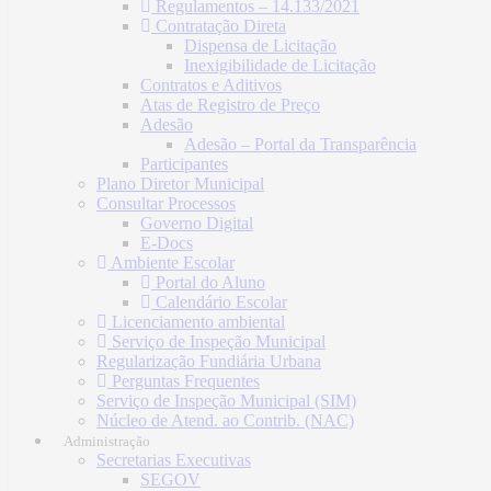
Regulamentos – 14.133/2021
Contratação Direta
Dispensa de Licitação
Inexigibilidade de Licitação
Contratos e Aditivos
Atas de Registro de Preço
Adesão
Adesão – Portal da Transparência
Participantes
Plano Diretor Municipal
Consultar Processos
Governo Digital
E-Docs
Ambiente Escolar
Portal do Aluno
Calendário Escolar
Licenciamento ambiental
Serviço de Inspeção Municipal
Regularização Fundiária Urbana
Perguntas Frequentes
Serviço de Inspeção Municipal (SIM)
Núcleo de Atend. ao Contrib. (NAC)
Administração
Secretarias Executivas
SEGOV