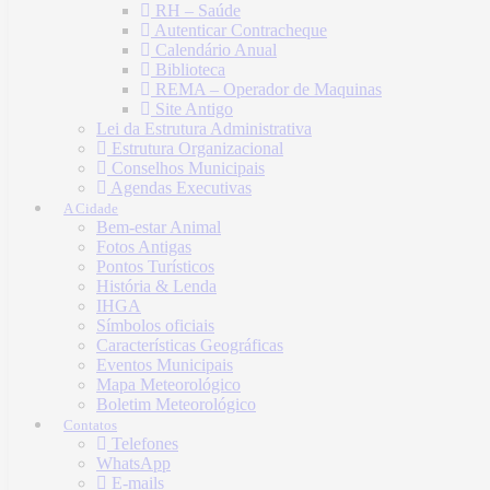
RH – Saúde
Autenticar Contracheque
Calendário Anual
Biblioteca
REMA – Operador de Maquinas
Site Antigo
Lei da Estrutura Administrativa
Estrutura Organizacional
Conselhos Municipais
Agendas Executivas
A Cidade
Bem-estar Animal
Fotos Antigas
Pontos Turísticos
História & Lenda
IHGA
Símbolos oficiais
Características Geográficas
Eventos Municipais
Mapa Meteorológico
Boletim Meteorológico
Contatos
Telefones
WhatsApp
E-mails