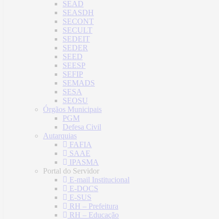
SEAD
SEASDH
SECONT
SECULT
SEDEIT
SEDER
SEED
SEESP
SEFIP
SEMADS
SESA
SEOSU
Órgãos Municipais
PGM
Defesa Civil
Autarquias
FAFIA
SAAE
IPASMA
Portal do Servidor
E-mail Institucional
E-DOCS
E-SUS
RH – Prefeitura
RH – Educação