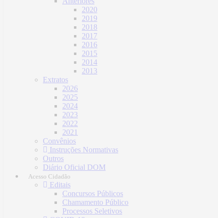
Anteriores
2020
2019
2018
2017
2016
2015
2014
2013
Extratos
2026
2025
2024
2023
2022
2021
Convênios
Instruções Normativas
Outros
Diário Oficial DOM
Acesso Cidadão
Editais
Concursos Públicos
Chamamento Público
Processos Seletivos