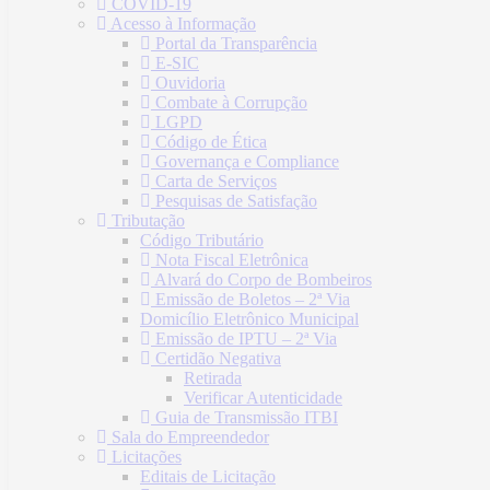
COVID-19
Acesso à Informação
Portal da Transparência
E-SIC
Ouvidoria
Combate à Corrupção
LGPD
Código de Ética
Governança e Compliance
Carta de Serviços
Pesquisas de Satisfação
Tributação
Código Tributário
Nota Fiscal Eletrônica
Alvará do Corpo de Bombeiros
Emissão de Boletos – 2ª Via
Domicílio Eletrônico Municipal
Emissão de IPTU – 2ª Via
Certidão Negativa
Retirada
Verificar Autenticidade
Guia de Transmissão ITBI
Sala do Empreendedor
Licitações
Editais de Licitação