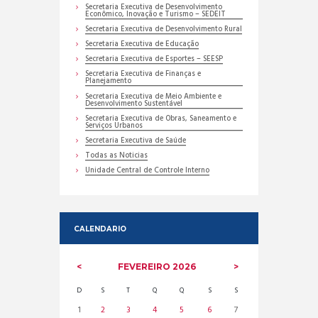
Secretaria Executiva de Desenvolvimento
Econômico, Inovação e Turismo – SEDEIT
Secretaria Executiva de Desenvolvimento Rural
Secretaria Executiva de Educação
Secretaria Executiva de Esportes – SEESP
Secretaria Executiva de Finanças e
Planejamento
Secretaria Executiva de Meio Ambiente e
Desenvolvimento Sustentável
Secretaria Executiva de Obras, Saneamento e
Serviços Urbanos
Secretaria Executiva de Saúde
Todas as Noticias
Unidade Central de Controle Interno
CALENDARIO
FEVEREIRO
2026
D
S
T
Q
Q
S
S
1
2
3
4
5
6
7