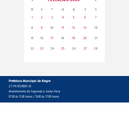
D
S
T
Q
Q
S
S
1
2
3
4
5
6
7
8
9
10
11
12
13
14
15
16
17
18
19
20
21
22
23
24
25
26
27
28
Prefeitura Municipal de Alegre
27.174.101/0001-35
Atendimento de Segunda à Sexta-Feira
07:30 às 11:30 horas / 13:00 às 17:00 horas