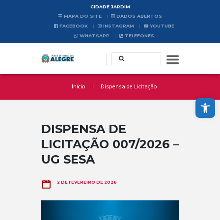
CIDADE JARDIM
MAPA DO SITE
DADOS ABERTOS
FACEBOOK
INSTAGRAM
YOUTUBE
WHATSAPP
TELEFONES
Início
Dispensa de Licitação
Abrir a barra de ferramentas
DISPENSA DE
LICITAÇÃO 007/2026 –
UG SESA
2 DE FEVEREIRO DE 2026