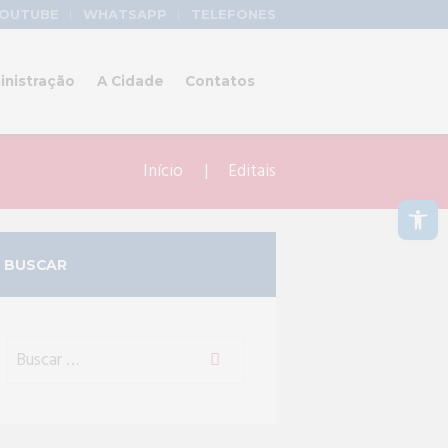
OUTUBE
WHATSAPP
TELEFONES
inistração
A Cidade
Contatos
Início
Editais
Abrir a barra de ferramentas
BUSCAR