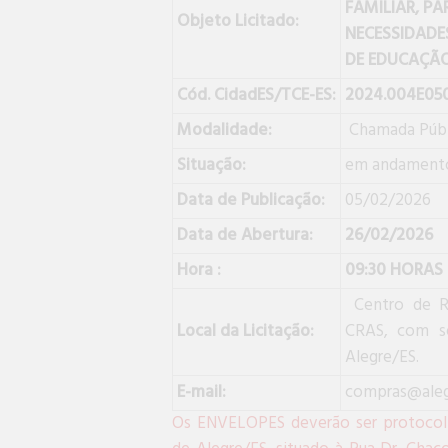
FAMILIAR, P
Objeto Licitado:
NECESSIDADE
DE EDUCAÇÃO
Cód. CidadES/TCE-ES:
2024.004E050
Modalidade:
Chamada Públ
Situação:
em andament
Data de Publicação:
05/02/2026
Data de Abertura:
26/02/2026
Hora :
09:30 HORAS (
Centro de Re
Local da Licitação:
CRAS, com se
Alegre/ES.
E-mail:
compras@alegr
Os ENVELOPES deverão ser protocoliz