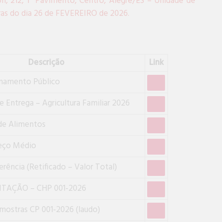
on, 212, 1º Pavimento, Centro, Alegre/ES – Unidade de
ras do dia 26 de FEVEREIRO de 2026.
Descrição
Link
amamento Público
 Entrega – Agricultura Familiar 2026
de Alimentos
reço Médio
rência (Retificado – Valor Total)
ITAÇÃO – CHP 001-2026
mostras CP 001-2026 (laudo)