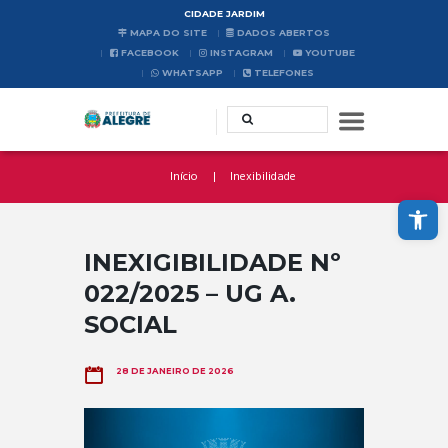
CIDADE JARDIM
MAPA DO SITE
DADOS ABERTOS
FACEBOOK
INSTAGRAM
YOUTUBE
WHATSAPP
TELEFONES
Início
Inexibilidade
Abrir a barra de ferramentas
INEXIGIBILIDADE Nº
022/2025 – UG A.
SOCIAL
28 DE JANEIRO DE 2026