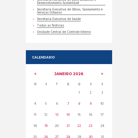
Secretaria Executiva de Meio Ambiente e
Desenvolvimento Sustentável
Secretaria Executiva de Obras, Saneamento e
Serviços Urbanos
Secretaria Executiva de Saúde
Todas as Noticias
Unidade Central de Controle Interno
CALENDARIO
JANEIRO
2026
D
S
T
Q
Q
S
S
1
2
3
4
5
6
7
8
9
10
11
12
13
14
15
16
17
18
19
20
21
22
23
24
25
26
27
28
29
30
31