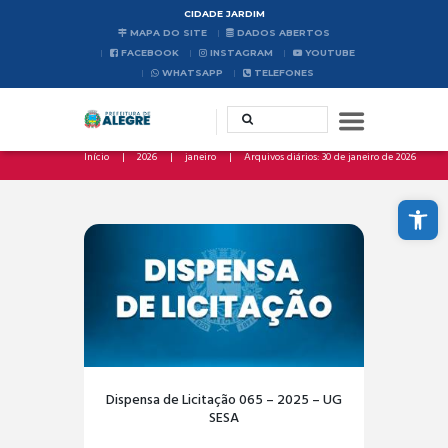
CIDADE JARDIM
MAPA DO SITE
DADOS ABERTOS
FACEBOOK
INSTAGRAM
YOUTUBE
WHATSAPP
TELEFONES
Início
2026
janeiro
Arquivos diários: 30 de janeiro de 2026
Abrir a barra de ferramentas
Dispensa de Licitação 065 – 2025 – UG
SESA