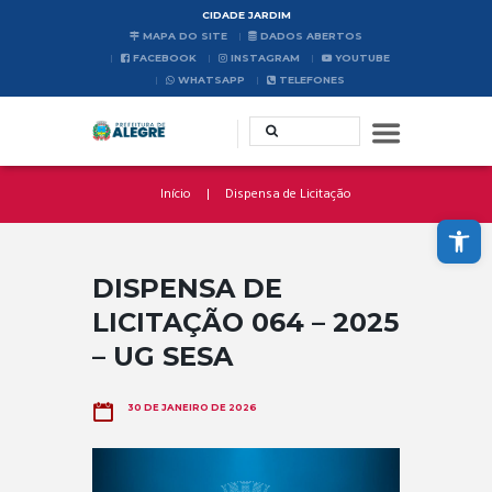
CIDADE JARDIM
MAPA DO SITE
DADOS ABERTOS
FACEBOOK
INSTAGRAM
YOUTUBE
WHATSAPP
TELEFONES
Início
Dispensa de Licitação
Abrir a barra de ferramentas
DISPENSA DE
LICITAÇÃO 064 – 2025
– UG SESA
30 DE JANEIRO DE 2026