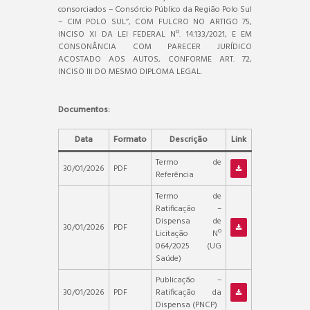
consorciados – Consórcio Público da Região Polo Sul
– CIM POLO SUL’’, COM FULCRO NO ARTIGO 75,
INCISO XI DA LEI FEDERAL Nº. 14.133/2021, E EM
CONSONÂNCIA COM PARECER JURÍDICO
ACOSTADO AOS AUTOS, CONFORME ART. 72,
INCISO III DO MESMO DIPLOMA LEGAL.
Documentos:
Data
Formato
Descrição
Link
Termo de
30/01/2026
PDF
Referência
Termo de
Ratificação –
Dispensa de
30/01/2026
PDF
Licitação Nº
064/2025 (UG
Saúde)
Publicação –
30/01/2026
PDF
Ratificação da
Dispensa (PNCP)