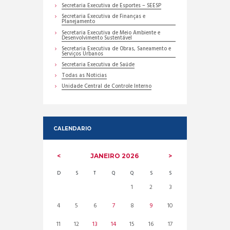
Secretaria Executiva de Esportes – SEESP
Secretaria Executiva de Finanças e
Planejamento
Secretaria Executiva de Meio Ambiente e
Desenvolvimento Sustentável
Secretaria Executiva de Obras, Saneamento e
Serviços Urbanos
Secretaria Executiva de Saúde
Todas as Noticias
Unidade Central de Controle Interno
CALENDARIO
JANEIRO
2026
D
S
T
Q
Q
S
S
1
2
3
4
5
6
7
8
9
10
11
12
13
14
15
16
17