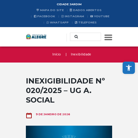
CIDADE JARDIM
MAPA DO SITE
DADOS ABERTOS
FACEBOOK
INSTAGRAM
YOUTUBE
WHATSAPP
TELEFONES
Início
Inexibilidade
Abrir a barra de ferramentas
INEXIGIBILIDADE Nº
020/2025 – UG A.
SOCIAL
9 DE JANEIRO DE 2026