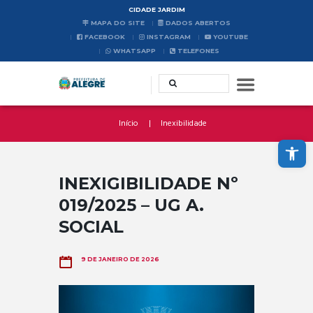
CIDADE JARDIM
MAPA DO SITE
DADOS ABERTOS
FACEBOOK
INSTAGRAM
YOUTUBE
WHATSAPP
TELEFONES
Início
Inexibilidade
Abrir a barra de ferramentas
INEXIGIBILIDADE Nº
019/2025 – UG A.
SOCIAL
9 DE JANEIRO DE 2026