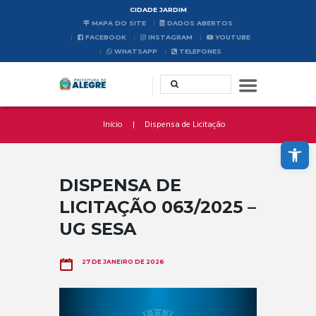
CIDADE JARDIM
MAPA DO SITE
DADOS ABERTOS
FACEBOOK
INSTAGRAM
YOUTUBE
WHATSAPP
TELEFONES
Início
Dispensa de Licitação
Abrir a barra de ferramentas
DISPENSA DE
LICITAÇÃO 063/2025 –
UG SESA
27 DE JANEIRO DE 2026