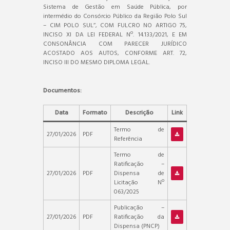
Sistema de Gestão em Saúde Pública, por
intermédio do Consórcio Público da Região Polo Sul
– CIM POLO SUL’’, COM FULCRO NO ARTIGO 75,
INCISO XI DA LEI FEDERAL Nº. 14.133/2021, E EM
CONSONÂNCIA COM PARECER JURÍDICO
ACOSTADO AOS AUTOS, CONFORME ART. 72,
INCISO III DO MESMO DIPLOMA LEGAL.
Documentos:
Data
Formato
Descrição
Link
Termo de
27/01/2026
PDF
Referência
Termo de
Ratificação –
27/01/2026
PDF
Dispensa de
Licitação Nº
063/2025
Publicação –
27/01/2026
PDF
Ratificação da
Dispensa (PNCP)