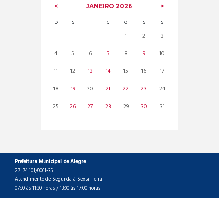
JANEIRO
2026
D
S
T
Q
Q
S
S
1
2
3
4
5
6
7
8
9
10
11
12
13
14
15
16
17
18
19
20
21
22
23
24
25
26
27
28
29
30
31
Prefeitura Municipal de Alegre
27.174.101/0001-35
Atendimento de Segunda à Sexta-Feira
07:30 às 11:30 horas / 13:00 às 17:00 horas