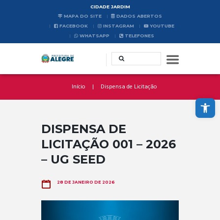
CIDADE JARDIM
MAPA DO SITE
DADOS ABERTOS
FACEBOOK
INSTAGRAM
YOUTUBE
WHATSAPP
TELEFONES
Início
Dispensa de Licitação
Abrir a barra de ferramentas
DISPENSA DE
LICITAÇÃO 001 – 2026
– UG SEED
28 DE JANEIRO DE 2026