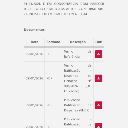
14.133/2021, E EM CONSONÂNCIA COM PARECER
JURÍDICO ACOSTADO AOS AUTOS, CONFORME ART.
72, INCISO III DO MESMO DIPLOMA LEGAL.
Documentos:
Data
Formato
Descrição
Link
Termo de
28/01/2026
PDF
Referência
Termo de
Ratificação –
Dispensa de
28/01/2026
PDF
Licitação Nº
001/2026 (UG
Educação)
Publicação –
28/01/2026
PDF
Ratificação da
Dispensa (PNCP)
Publicação –
Ratificação da
28/01/2026
PDF