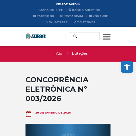
CIDADE JARDIM
MAPA DO SITE
DADOS ABERTOS
FACEBOOK
INSTAGRAM
YOUTUBE
WHATSAPP
TELEFONES
Início
Licitações
Abrir a barra de ferramentas
CONCORRÊNCIA
ELETRÔNICA Nº
003/2026
28 DE JANEIRO DE 2026