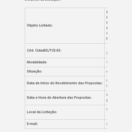
EXECUÇÃO 
REFORMA E 
PRÉDIO/MU
Objeto Licitado:
BRASILEIRO PE
GUERRA 01-0
MUNICÍPIO DE 
Cód. CidadES/TCE-ES:
2025.004E07000
Modalidade:
Concorrência Ele
Situação:
em andamento
09H:00M DO DIA
Data de Início do Recebimento das Propostas:
DE BRASÍLIA).
09H:01M DO
Data e Hora de Abertura das Propostas:
(HORÁRIO DE BR
Portal de C
Local da Licitação:
www.portaldec
E-mail:
compras@alegre