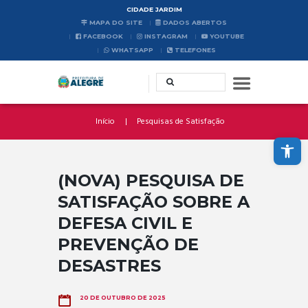
CIDADE JARDIM
MAPA DO SITE
DADOS ABERTOS
FACEBOOK
INSTAGRAM
YOUTUBE
WHATSAPP
TELEFONES
Início
Pesquisas de Satisfação
Abrir a barra de ferramentas
(NOVA) PESQUISA DE
SATISFAÇÃO SOBRE A
DEFESA CIVIL E
PREVENÇÃO DE
DESASTRES
20 DE OUTUBRO DE 2025