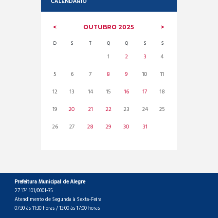
CALENDARIO
OUTUBRO
2025
D
S
T
Q
Q
S
S
1
2
3
4
5
6
7
8
9
10
11
12
13
14
15
16
17
18
19
20
21
22
23
24
25
26
27
28
29
30
31
Prefeitura Municipal de Alegre
27.174.101/0001-35
Atendimento de Segunda à Sexta-Feira
07:30 às 11:30 horas / 13:00 às 17:00 horas