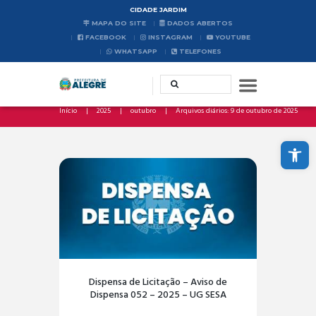
CIDADE JARDIM
MAPA DO SITE
DADOS ABERTOS
FACEBOOK
INSTAGRAM
YOUTUBE
WHATSAPP
TELEFONES
Início
2025
outubro
Arquivos diários: 9 de outubro de 2025
Abrir a barra de ferramentas
Dispensa de Licitação – Aviso de
Dispensa 052 – 2025 – UG SESA