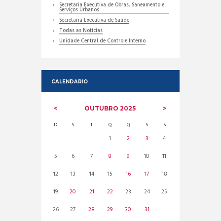
Secretaria Executiva de Obras, Saneamento e
Serviços Urbanos
Secretaria Executiva de Saúde
Todas as Noticias
Unidade Central de Controle Interno
CALENDARIO
OUTUBRO
2025
D
S
T
Q
Q
S
S
1
2
3
4
5
6
7
8
9
10
11
12
13
14
15
16
17
18
19
20
21
22
23
24
25
26
27
28
29
30
31