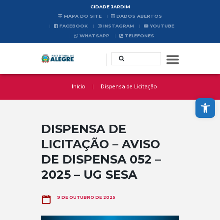
CIDADE JARDIM
MAPA DO SITE
DADOS ABERTOS
FACEBOOK
INSTAGRAM
YOUTUBE
WHATSAPP
TELEFONES
Início
Dispensa de Licitação
Abrir a barra de ferramentas
DISPENSA DE
LICITAÇÃO – AVISO
DE DISPENSA 052 –
2025 – UG SESA
9 DE OUTUBRO DE 2025