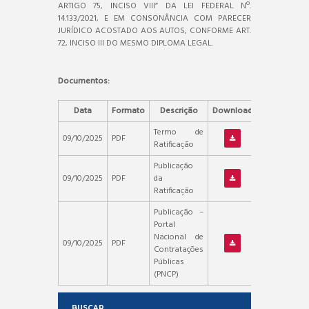
ARTIGO 75, INCISO VIII” DA LEI FEDERAL Nº.
14.133/2021, E EM CONSONÂNCIA COM PARECER
JURÍDICO ACOSTADO AOS AUTOS, CONFORME ART.
72, INCISO III DO MESMO DIPLOMA LEGAL.
Documentos:
Data
Formato
Descrição
Download
Termo de
09/10/2025
PDF
Ratificação
Publicação
09/10/2025
PDF
da
Ratificação
Publicação –
Portal
Nacional de
09/10/2025
PDF
Contratações
Públicas
(PNCP)
BUSCAR