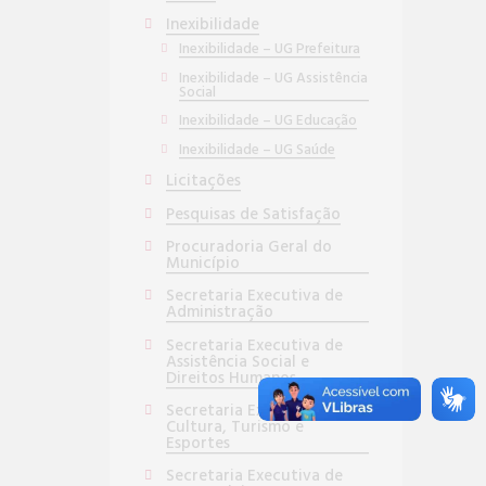
Inexibilidade
Inexibilidade – UG Prefeitura
Inexibilidade – UG Assistência
Social
Inexibilidade – UG Educação
Inexibilidade – UG Saúde
Licitações
Pesquisas de Satisfação
Procuradoria Geral do
Município
Secretaria Executiva de
Administração
Secretaria Executiva de
Assistência Social e
Direitos Humanos
Secretaria Executiva de
Cultura, Turismo e
Esportes
Secretaria Executiva de