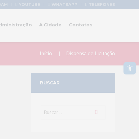
RAM
YOUTUBE
WHATSAPP
TELEFONES
dministração
A Cidade
Contatos
Início
Dispensa de Licitação
Abrir a barra de ferramentas
BUSCAR