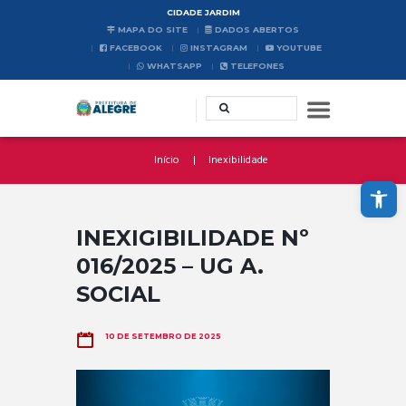
CIDADE JARDIM
MAPA DO SITE
DADOS ABERTOS
FACEBOOK
INSTAGRAM
YOUTUBE
WHATSAPP
TELEFONES
Início
Inexibilidade
Abrir a barra de ferramentas
INEXIGIBILIDADE Nº
016/2025 – UG A.
SOCIAL
10 DE SETEMBRO DE 2025