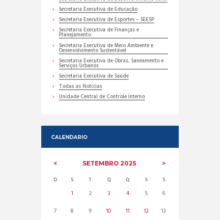
Secretaria Executiva de Educação
Secretaria Executiva de Esportes – SEESP
Secretaria Executiva de Finanças e
Planejamento
Secretaria Executiva de Meio Ambiente e
Desenvolvimento Sustentável
Secretaria Executiva de Obras, Saneamento e
Serviços Urbanos
Secretaria Executiva de Saúde
Todas as Noticias
Unidade Central de Controle Interno
CALENDARIO
SETEMBRO
2025
D
S
T
Q
Q
S
S
1
2
3
4
5
6
7
8
9
10
11
12
13