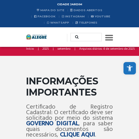
CIDADE JARDIM
MAPA DO SITE
DADOS ABERTOS
FACEBOOK
INSTAGRAM
YOUTUBE
WHATSAPP
TELEFONES
Início
2025
setembro
Arquivos diários: 4 de setembro de 2025
Abrir a barra de ferramentas
INFORMAÇÕES
IMPORTANTES
Certificado de Registro
Cadastral: O certificado deve ser
solicitado por meio do sistema
GOVERNO DIGITAL
, para saber
quais documentos são
necessários,
CLIQUE AQUI
.