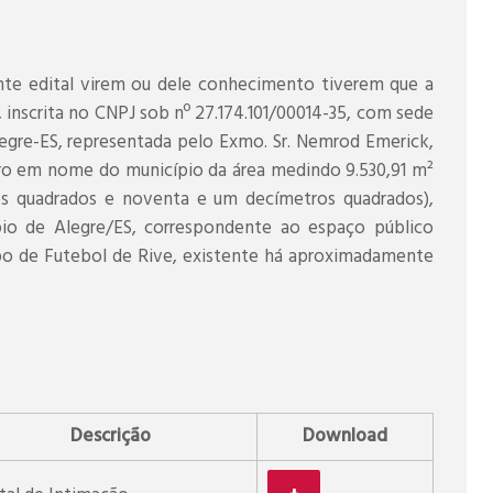
te edital virem ou dele conhecimento tiverem que a
crita no CNPJ sob nº 27.174.101/00014-35, com sede
legre-ES, representada pelo Exmo. Sr. Nemrod Emerick,
tro em nome do município da área medindo 9.530,91 m²
os quadrados e noventa e um decímetros quadrados),
pio de Alegre/ES, correspondente ao espaço público
o de Futebol de Rive, existente há aproximadamente
Descrição
Download