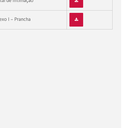
tal de Intimação
xo I – Prancha