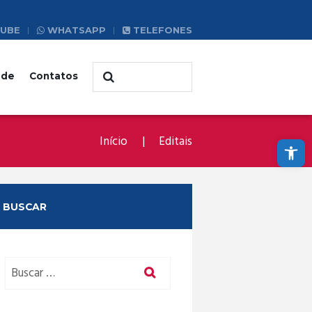
UBE
WHATSAPP
TELEFONES
ade
Contatos
Abrir a barra de ferramentas
Início
Editais
BUSCAR