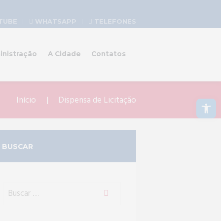
TUBE
WHATSAPP
TELEFONES
inistração
A Cidade
Contatos
Abrir a barra de ferramentas
Início
Dispensa de Licitação
BUSCAR