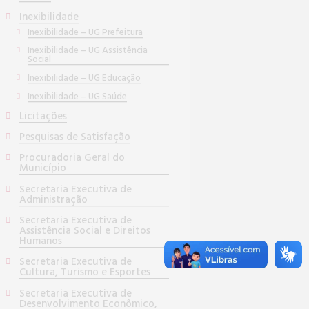
Inexibilidade
Inexibilidade – UG Prefeitura
Inexibilidade – UG Assistência
Social
Inexibilidade – UG Educação
Inexibilidade – UG Saúde
Licitações
Pesquisas de Satisfação
Procuradoria Geral do
Município
Secretaria Executiva de
Administração
Secretaria Executiva de
Assistência Social e Direitos
Humanos
Secretaria Executiva de
Cultura, Turismo e Esportes
Secretaria Executiva de
Desenvolvimento Econômico,