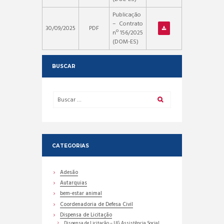
Publicação
– Contrato
30/09/2025
PDF
nº 156/2025
(DOM-ES)
BUSCAR
CATEGORIAS
Adesão
Autarquias
bem-estar animal
Coordenadoria de Defesa Civil
Dispensa de Licitação
Dispensa de Licitação – UG Assistência Social