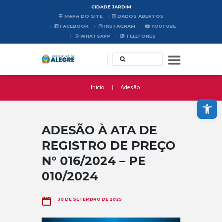
CIDADE JARDIM
MAPA DO SITE
DADOS ABERTOS
FACEBOOK
INSTAGRAM
YOUTUBE
WHATSAPP
TELEFONES
Início
Adesão
Abrir a barra de ferramentas
ADESÃO À ATA DE
REGISTRO DE PREÇO
N° 016/2024 – PE
010/2024
30 DE SETEMBRO DE 2025