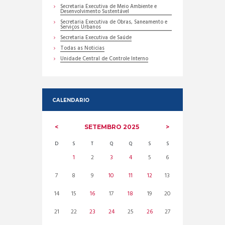
Secretaria Executiva de Meio Ambiente e
Desenvolvimento Sustentável
Secretaria Executiva de Obras, Saneamento e
Serviços Urbanos
Secretaria Executiva de Saúde
Todas as Noticias
Unidade Central de Controle Interno
CALENDARIO
SETEMBRO
2025
D
S
T
Q
Q
S
S
1
2
3
4
5
6
7
8
9
10
11
12
13
14
15
16
17
18
19
20
21
22
23
24
25
26
27