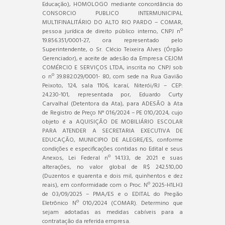
Educação), HOMOLOGO mediante concordância do
CONSORCIO PUBLICO INTERMUNICIPAL
MULTIFINALITÁRIO DO ALTO RIO PARDO – COMAR,
pessoa jurídica de direito público interno, CNPJ nº
19.856.351/0001-27, ora representado pelo
Superintendente, o Sr. Clécio Teixeira Alves (Órgão
Gerenciador), e aceite de adesão da Empresa CEJOM
COMÉRCIO E SERVIÇOS LTDA, inscrita no CNPJ sob
o nº 39.882.029/0001- 80, com sede na Rua Gavião
Peixoto, 124, sala 1106, Icaraí, Niterói/RJ – CEP:
24.230-101, representada por, Eduardo Curty
Carvalhal (Detentora da Ata), para ADESÃO à Ata
de Registro de Preço N° 016/2024 – PE 010/2024, cujo
objeto é a AQUISIÇÃO DE MOBILIÁRIO ESCOLAR
PARA ATENDER A SECRETARIA EXECUTIVA DE
EDUCAÇÃO, MUNICIPIO DE ALEGRE/ES, conforme
condições e especificações contidas no Edital e seus
Anexos, Lei Federal nº 14.133, de 2021 e suas
alterações, no valor global de R$ 242.510,00
(Duzentos e quarenta e dois mil, quinhentos e dez
reais), em conformidade com o Proc. Nº 2025-H1LH3
de 03/09/2025 – PMA/ES e o EDITAL do Pregão
Eletrônico Nº 010/2024 (COMAR). Determino que
sejam adotadas as medidas cabíveis para a
contratação da referida empresa.