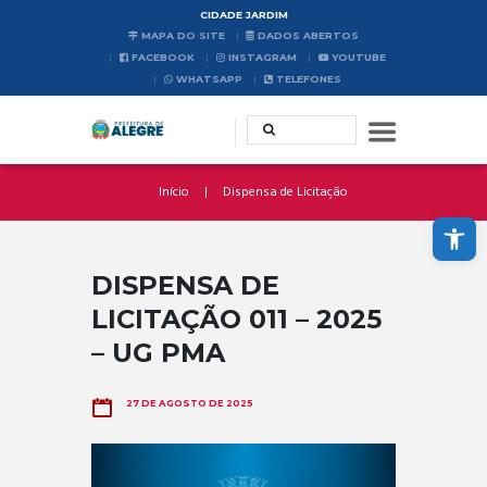
CIDADE JARDIM
MAPA DO SITE
DADOS ABERTOS
FACEBOOK
INSTAGRAM
YOUTUBE
WHATSAPP
TELEFONES
Início
Dispensa de Licitação
Abrir a barra de ferramentas
DISPENSA DE
LICITAÇÃO 011 – 2025
– UG PMA
27 DE AGOSTO DE 2025