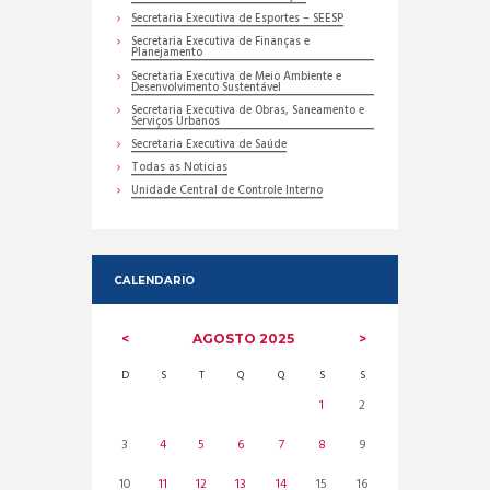
Secretaria Executiva de Esportes – SEESP
Secretaria Executiva de Finanças e
Planejamento
Secretaria Executiva de Meio Ambiente e
Desenvolvimento Sustentável
Secretaria Executiva de Obras, Saneamento e
Serviços Urbanos
Secretaria Executiva de Saúde
Todas as Noticias
Unidade Central de Controle Interno
CALENDARIO
AGOSTO
2025
D
S
T
Q
Q
S
S
1
2
3
4
5
6
7
8
9
10
11
12
13
14
15
16