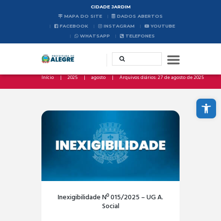
CIDADE JARDIM
MAPA DO SITE
DADOS ABERTOS
FACEBOOK
INSTAGRAM
YOUTUBE
WHATSAPP
TELEFONES
Início
2025
agosto
Arquivos diários: 27 de agosto de 2025
Abrir a barra de ferramentas
Inexigibilidade Nº 015/2025 – UG A.
Social